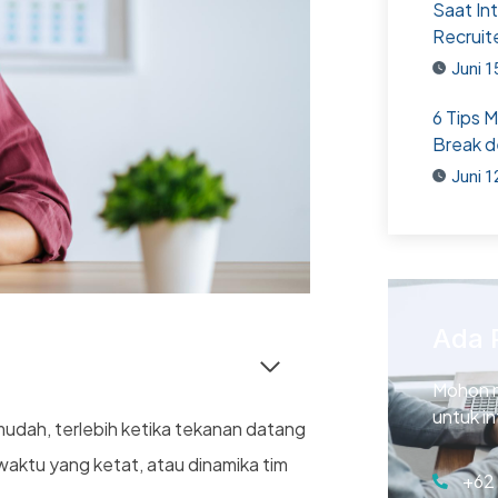
Saat In
Recruit
Juni 1
6 Tips 
Break d
Juni 1
Ada 
Mohon 
untuk i
 mudah, terlebih ketika tekanan datang
waktu yang ketat, atau dinamika tim
+62