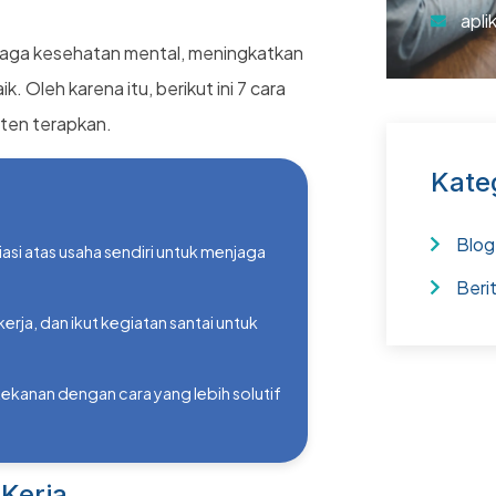
apli
enjaga kesehatan mental, meningkatkan
 Oleh karena itu, berikut ini 7 cara
peten terapkan.
Kate
Blog
iasi atas usaha sendiri untuk menjaga
Beri
erja, dan ikut kegiatan santai untuk
ekanan dengan cara yang lebih solutif
 Kerja