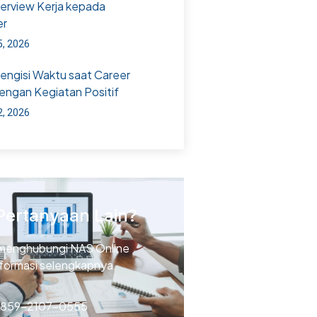
terview Kerja kepada
er
5, 2026
Mengisi Waktu saat Career
engan Kegiatan Positif
2, 2026
Pertanyaan Lain?
menghubungi NAS Online
nformasi selengkapnya.
 859-2107-0555