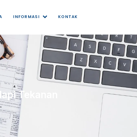
A
INFORMASI
KONTAK
adapi Tekanan