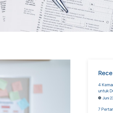
Rece
4 Kemam
untuk D
Juni 2
7 Perta