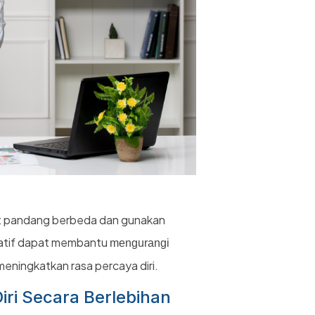
ut pandang berbeda dan gunakan
reatif dapat membantu
mengurangi
eningkatkan rasa percaya diri.
ri Secara Berlebihan