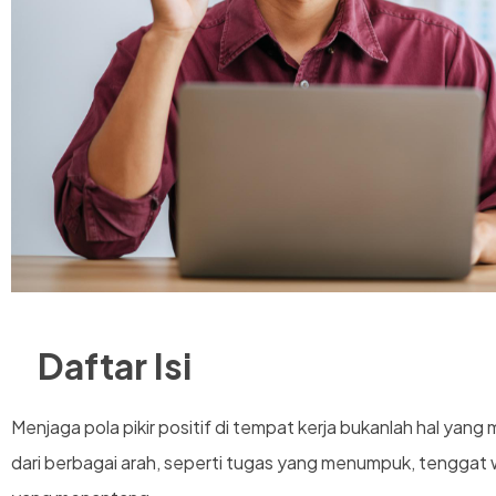
Daftar Isi
Menjaga pola pikir positif di tempat kerja bukanlah hal yang
dari berbagai arah, seperti tugas yang menumpuk, tenggat 