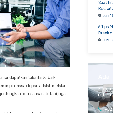
Saat In
Recruit
Juni 1
6 Tips 
Break d
Juni 1
Ada 
uk mendapatkan talenta terbaik
pemimpin masa depan adalah melalui
Mohon 
guntungkan perusahaan, tetapi juga
untuk i
+62