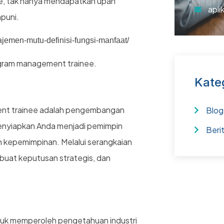
e, tak hanya mendapatkan upah
apli
mpuni.
najemen-mutu-definisi-fungsi-manfaat/
ogram management trainee.
Kate
ment trainee adalah pengembangan
Blog
menyiapkan Anda menjadi pemimpin
Beri
epemimpinan. Melalui serangkaian
buat keputusan strategis, dan
uk memperoleh pengetahuan industri