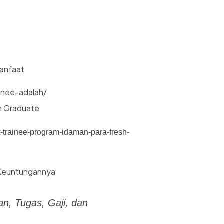
Manfaat
inee-adalah/
h Graduate
-trainee-program-idaman-para-fresh-
n Keuntungannya
n, Tugas, Gaji, dan