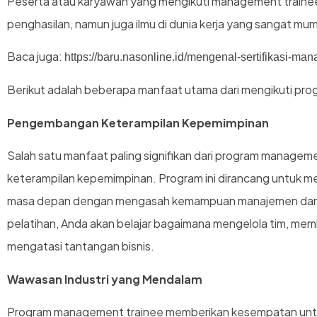
Peserta atau karyawan yang mengikuti management traine
penghasilan, namun juga ilmu di dunia kerja yang sangat mu
Baca juga:
https://baru.nasonline.id/mengenal-sertifikasi-ma
Berikut adalah beberapa manfaat utama dari mengikuti pr
Pengembangan Keterampilan Kepemimpinan
Salah satu manfaat paling signifikan dari program manage
keterampilan kepemimpinan. Program ini dirancang untuk 
masa depan dengan mengasah kemampuan manajemen dan k
pelatihan, Anda akan belajar bagaimana mengelola tim, mem
mengatasi tantangan bisnis.
Wawasan Industri yang Mendalam
Program management trainee memberikan kesempatan unt