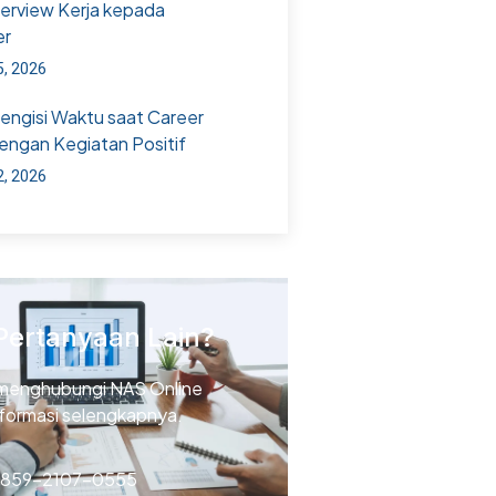
terview Kerja kepada
er
5, 2026
Mengisi Waktu saat Career
engan Kegiatan Positif
2, 2026
Pertanyaan Lain?
menghubungi NAS Online
nformasi selengkapnya.
 859-2107-0555