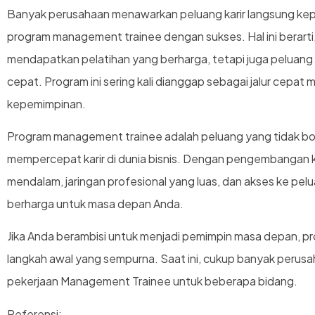
Banyak perusahaan menawarkan peluang karir langsung ke
program management trainee dengan sukses. Hal ini berarti
mendapatkan pelatihan yang berharga, tetapi juga peluang 
cepat. Program ini sering kali dianggap sebagai jalur cepat m
kepemimpinan.
Program management trainee adalah peluang yang tidak bol
mempercepat karir di dunia bisnis. Dengan pengembangan 
mendalam, jaringan profesional yang luas, dan akses ke pelua
berharga untuk masa depan Anda.
Jika Anda berambisi untuk menjadi pemimpin masa depan, 
langkah awal yang sempurna. Saat ini, cukup banyak per
pekerjaan Management Trainee untuk beberapa bidang.
Referensi: