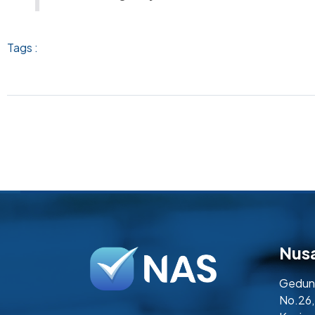
Tags :
Nus
Gedung
No.26,