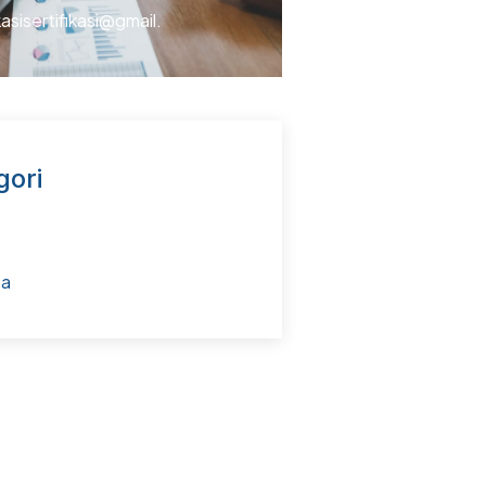
kasisertifikasi@gmail.
gori
ta