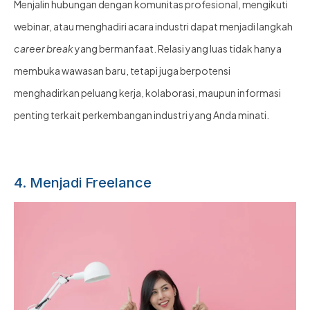
Menjalin hubungan dengan komunitas profesional, mengikuti
webinar, atau menghadiri acara industri dapat menjadi langkah
career break
yang bermanfaat. Relasi yang luas tidak hanya
membuka wawasan baru, tetapi juga berpotensi
menghadirkan peluang kerja, kolaborasi, maupun informasi
penting terkait perkembangan industri yang Anda minati.
4. Menjadi Freelance