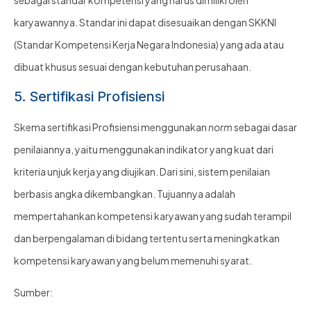
sebagai standar kompetensi yang harus dimiliki oleh
karyawannya. Standar ini dapat disesuaikan dengan SKKNI
(Standar Kompetensi Kerja Negara Indonesia) yang ada atau
dibuat khusus sesuai dengan kebutuhan perusahaan.
5. Sertifikasi Profisiensi
Skema sertifikasi Profisiensi menggunakan
norm
sebagai dasar
penilaiannya, yaitu menggunakan indikator yang kuat dari
kriteria unjuk kerja yang diujikan. Dari sini, sistem penilaian
berbasis angka dikembangkan. Tujuannya adalah
mempertahankan kompetensi karyawan yang sudah terampil
dan berpengalaman di bidang tertentu serta meningkatkan
kompetensi karyawan yang belum memenuhi syarat.
Sumber: