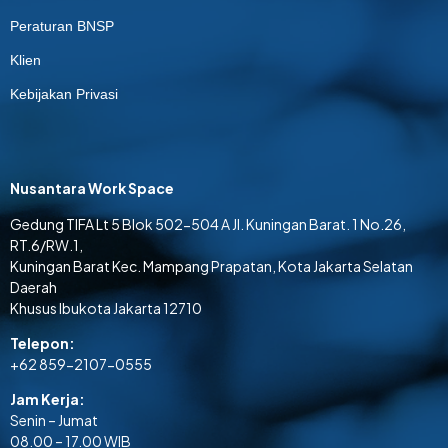
Peraturan BNSP
Klien
Kebijakan Privasi
Nusantara Work Space
Gedung TIFA Lt 5 Blok 502-504 A Jl. Kuningan Barat. 1 No.26,
RT.6/RW.1,
Kuningan Barat Kec. Mampang Prapatan, Kota Jakarta Selatan
Daerah
Khusus Ibukota Jakarta 12710
Telepon:
+62 859-2107-0555
Jam Kerja:
Senin – Jumat
08.00 – 17.00 WIB