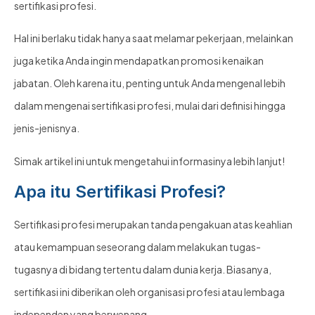
sertifikasi profesi.
Hal ini berlaku tidak hanya saat melamar pekerjaan, melainkan
juga ketika Anda ingin mendapatkan promosi kenaikan
jabatan. Oleh karena itu, penting untuk Anda mengenal lebih
dalam mengenai sertifikasi profesi, mulai dari definisi hingga
jenis-jenisnya.
Simak artikel ini untuk mengetahui informasinya lebih lanjut!
Apa itu Sertifikasi Profesi?
Sertifikasi profesi merupakan tanda pengakuan atas keahlian
atau kemampuan seseorang dalam melakukan tugas-
tugasnya di bidang tertentu dalam dunia kerja. Biasanya,
sertifikasi ini diberikan oleh organisasi profesi atau lembaga
independen yang berwenang.