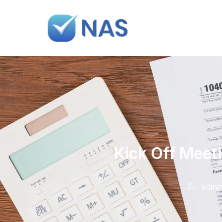
Kick Off Meet
admi