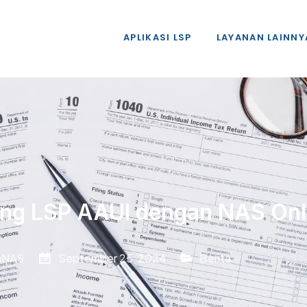
APLIKASI LSP
LAYANAN LAINNY
ing LSP AAUI dengan NAS Onl
nNAS
September 25, 2024
Berita