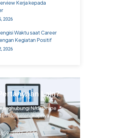
terview Kerja kepada
er
5, 2026
Mengisi Waktu saat Career
engan Kegiatan Positif
2, 2026
Pertanyaan Lain?
menghubungi NAS Online
nformasi selengkapnya.
 859-2107-0555