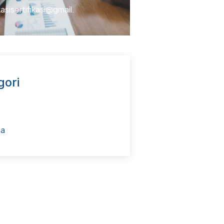
kasisertifikasi@gmail.
gori
ta