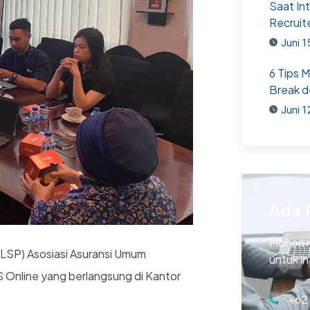
Saat In
Recruit
Juni 1
6 Tips 
Break d
Juni 1
Ada 
Mohon 
(LSP) Asosiasi Asuransi Umum
untuk i
 Online yang berlangsung di Kantor
+62