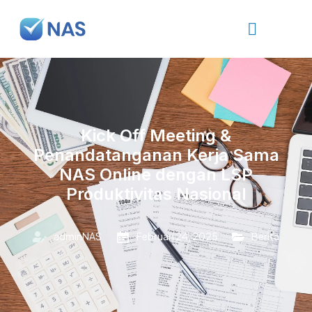
Kick Off Meeting &
Penandatanganan Kerja Sama
NAS Online dengan LSP
Produktivitas Nasional
adminNAS
Februari 24, 2025
Berita