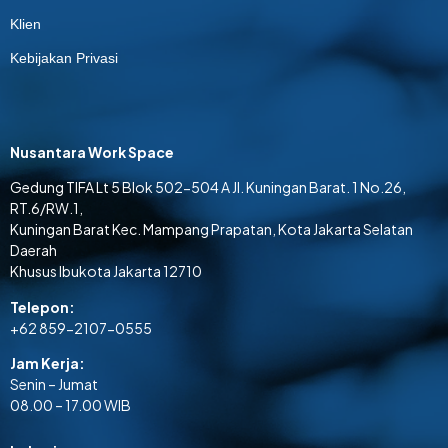
Klien
Kebijakan Privasi
Nusantara Work Space
Gedung TIFA Lt 5 Blok 502-504 A Jl. Kuningan Barat. 1 No.26,
RT.6/RW.1,
Kuningan Barat Kec. Mampang Prapatan, Kota Jakarta Selatan
Daerah
Khusus Ibukota Jakarta 12710
Telepon:
+62 859-2107-0555
Jam Kerja:
Senin – Jumat
08.00 – 17.00 WIB