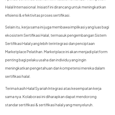
Halal Internasional. Inisiatif ini dirancang untuk meningkatkan
efisiensi & efektivitas proses sertifikasi.
Selain itu, kerja sama ini juga membawa implikasi yang luas bagi
ekosistem Sertifikasi Halal, termasuk pengembangan Sistem
Sertifikasi Halal yang lebih terintegrasi dan penciptaan
Marketplace Pelatihan. Marketplace ini akan menjadi platform
penting bagi pelaku usaha dan individu yang ingin
meningkatkan pengetahuan dan kompetensi mereka dalam
sertifikasi halal.
Terima kasih Halal Syariah Integrasi atas kesempatan kerja
sama nya. Kolaborasi ini diharapkan dapat mendorong
standar sertifikasi & sertifikasi halal yang menyeluruh.