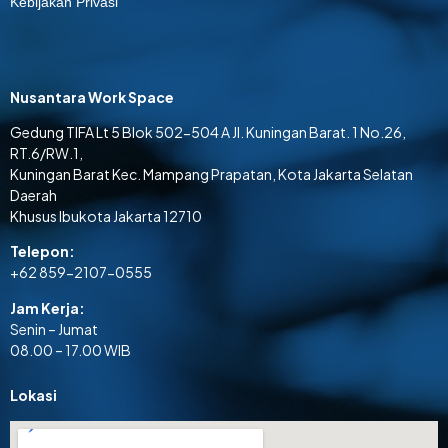
Kebijakan Privasi
Nusantara Work Space
Gedung TIFA Lt 5 Blok 502-504 A Jl. Kuningan Barat. 1 No.26,
RT.6/RW.1,
Kuningan Barat Kec. Mampang Prapatan, Kota Jakarta Selatan
Daerah
Khusus Ibukota Jakarta 12710
Telepon:
+62 859-2107-0555
Jam Kerja:
Senin – Jumat
08.00 – 17.00 WIB
Lokasi