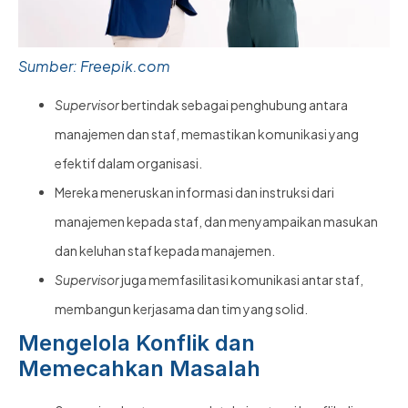
Sumber: Freepik.com
Supervisor
bertindak sebagai penghubung antara
manajemen dan staf, memastikan komunikasi yang
efektif dalam organisasi.
Mereka meneruskan informasi dan instruksi dari
manajemen kepada staf, dan menyampaikan masukan
dan keluhan staf kepada manajemen.
Supervisor
juga memfasilitasi komunikasi antar staf,
membangun kerjasama dan tim yang solid.
Mengelola Konflik dan
Memecahkan Masalah