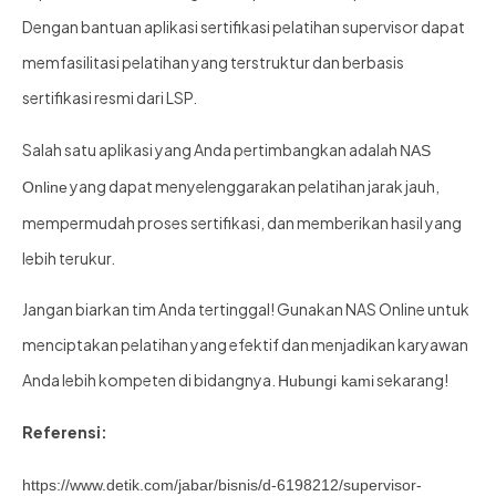
Dengan bantuan aplikasi sertifikasi pelatihan supervisor dapat
memfasilitasi pelatihan yang terstruktur dan berbasis
sertifikasi resmi dari LSP.
Salah satu aplikasi yang Anda pertimbangkan adalah
NAS
yang dapat menyelenggarakan pelatihan jarak jauh,
Online
mempermudah proses sertifikasi, dan memberikan hasil yang
lebih terukur.
Jangan biarkan tim Anda tertinggal! Gunakan NAS Online untuk
menciptakan pelatihan yang efektif dan menjadikan karyawan
Anda lebih kompeten di bidangnya.
sekarang!
Hubungi kami
Referensi:
https://www.detik.com/jabar/bisnis/d-6198212/supervisor-