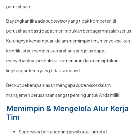
perusahaan.
Bayangkan jika ada
supervisor
yang tidak kompeten di
perusahaan pasti dapat menimbulkan berbagai masalah serius.
Kurangnya kemampuan dalam memimpin tim, menyelesaikan
konflik, atau memberikan arahan yang jelas dapat
menyebabkan produktivitas menurun dan menciptakan
lingkungan kerja yang tidak kondusif.
Berikut beberapa alasan mengapa
supervisor
dalam
manajemen perusahaan sangat penting untuk Anda miliki:
Memimpin & Mengelola Alur Kerja
Tim
Supervisor
bertanggung jawab atas tim staf,