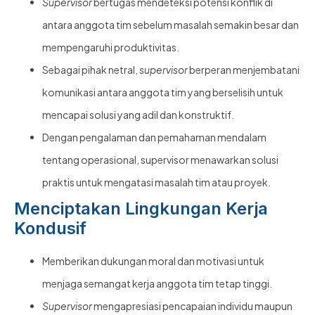
Supervisor
bertugas mendeteksi potensi konflik di
antara anggota tim sebelum masalah semakin besar dan
mempengaruhi produktivitas.
Sebagai pihak netral,
supervisor
berperan menjembatani
komunikasi antara anggota tim yang berselisih untuk
mencapai solusi yang adil dan konstruktif.
Dengan pengalaman dan pemahaman mendalam
tentang operasional, supervisor menawarkan solusi
praktis untuk mengatasi masalah tim atau proyek.
Menciptakan Lingkungan Kerja
Kondusif
Memberikan dukungan moral dan motivasi untuk
menjaga semangat kerja anggota tim tetap tinggi.
Supervisor
mengapresiasi pencapaian individu maupun