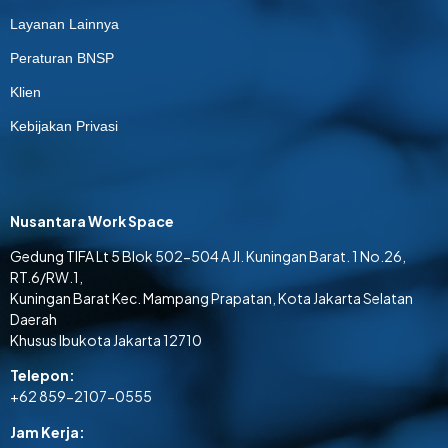
Layanan Lainnya
Peraturan BNSP
Klien
Kebijakan Privasi
Nusantara Work Space
Gedung TIFA Lt 5 Blok 502-504 A Jl. Kuningan Barat. 1 No.26,
RT.6/RW.1,
Kuningan Barat Kec. Mampang Prapatan, Kota Jakarta Selatan
Daerah
Khusus Ibukota Jakarta 12710
Telepon:
+62 859-2107-0555
Jam Kerja: