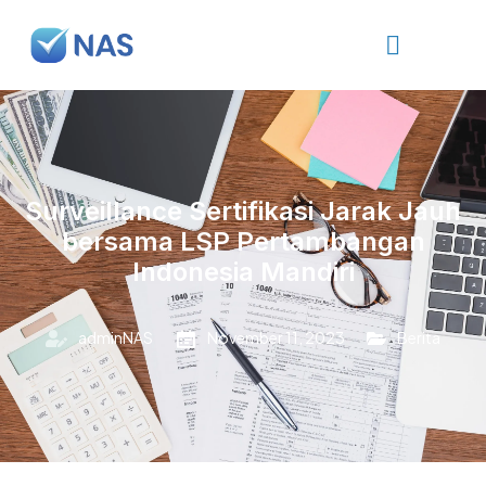
Surveillance Sertifikasi Jarak Jauh
bersama LSP Pertambangan
Indonesia Mandiri
adminNAS
November 11, 2023
Berita