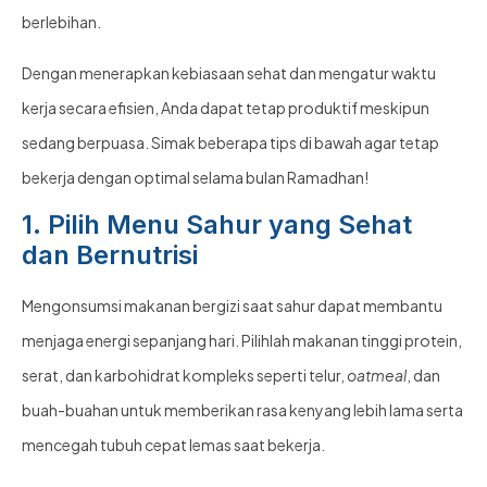
berlebihan.
Dengan menerapkan kebiasaan sehat dan mengatur waktu
kerja secara efisien, Anda dapat tetap produktif meskipun
sedang berpuasa. Simak beberapa tips di bawah agar tetap
bekerja dengan optimal selama bulan Ramadhan!
1. Pilih Menu Sahur yang Sehat
dan Bernutrisi
Mengonsumsi makanan bergizi saat sahur dapat membantu
menjaga energi sepanjang hari. Pilihlah makanan tinggi protein,
serat, dan karbohidrat kompleks seperti telur,
oatmeal
, dan
buah-buahan untuk memberikan rasa kenyang lebih lama serta
mencegah tubuh cepat lemas saat bekerja.