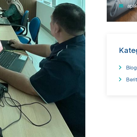
apli
Kate
Blog
Beri