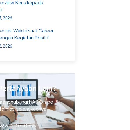
terview Kerja kepada
er
5, 2026
Mengisi Waktu saat Career
engan Kegiatan Positif
2, 2026
Pertanyaan Lain?
menghubungi NAS Online
nformasi selengkapnya.
 859-2107-0555