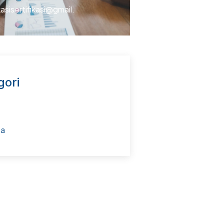
kasisertifikasi@gmail.
gori
ta