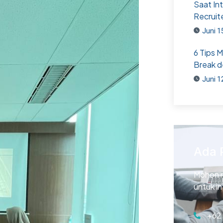
Saat In
Recruit
Juni 1
6 Tips 
Break d
Juni 1
Ada 
Mohon 
untuk i
+62