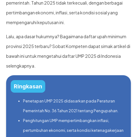
pemerintah. Tahun 2025 tidak terkecuali, dengan berbagai
pertimbangan ekonomi, inflasi, serta kondisi sosial yang
mempengaruhi keputusan ini.
Lalu, apa dasar hukumnya? Bagaimana daftar upah minimum
provinsi 2025 terbaru? Sobat Kompeten dapat simak artikel di
bawah ini untuk mengetahui daftar UMP 2025 di Indonesia
selengkapnya.
Ringkasan
Penetapan UMP 2025 didasarkan pada Peraturan
Pemerintah No. 36 Tahun 2021 tentang Pengupahan.
Penghitungan UMP mempertimbangkan inflasi,
pertumbuhan ekonomi, serta kondisi ketenagakerjaan