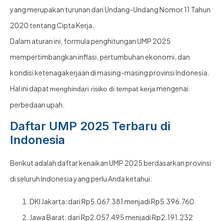
yang merupakan turunan dari Undang-Undang Nomor 11 Tahun
2020 tentang Cipta Kerja.
Dalam aturan ini, formula penghitungan UMP 2025
mempertimbangkan inflasi, pertumbuhan ekonomi, dan
kondisi ketenagakerjaan di masing-masing provinsi Indonesia.
Hal ini dapat
mengenai
menghindari risiko di tempat kerja
perbedaan upah.
Daftar UMP 2025 Terbaru di
Indonesia
Berikut adalah daftar kenaikan UMP 2025 berdasarkan provinsi
di seluruh Indonesia yang perlu Anda ketahui:
DKI Jakarta: dari Rp5.067.381 menjadi Rp5.396.760
Jawa Barat: dari Rp2.057.495 menjadi Rp2.191.232