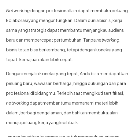
Networking
dengan profesional lain dapat membuka peluang
kolaborasi yang menguntungkan. Dalam dunia bisnis, kerja
sama yang strategis dapat membantu menjangkau audiens
baru dan mempercepat pertumbuhan. Tanpa
networking
,
bisnis tetap bisa berkembang, tetapi dengan koneksi yang
tepat, kemajuan akan lebih cepat.
Dengan menjalin koneksi yang tepat, Anda bisa mendapatkan
peluang baru, wawasan berharga, hingga dukungan dari para
profesional di bidangmu. Terlebih saat mengikuti sertifikasi,
networking
dapat membantumu memahami materi lebih
dalam, berbagi pengalaman, dan bahkan membuka jalan
menuju peluang kerja yang lebih baik.
Jangan lewatkan kesempatan untuk memperluas jaringan