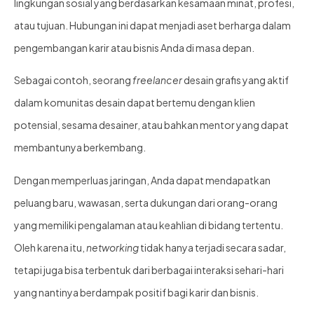
lingkungan sosial yang berdasarkan kesamaan minat, profesi,
atau tujuan. Hubungan ini dapat menjadi aset berharga dalam
pengembangan karir atau bisnis Anda di masa depan.
Sebagai contoh, seorang
freelancer
desain grafis yang aktif
dalam komunitas desain dapat bertemu dengan klien
potensial, sesama desainer, atau bahkan mentor yang dapat
membantunya berkembang.
Dengan memperluas jaringan, Anda dapat mendapatkan
peluang baru, wawasan, serta dukungan dari orang-orang
yang memiliki pengalaman atau keahlian di bidang tertentu.
Oleh karena itu,
networking
tidak hanya terjadi secara sadar,
tetapi juga bisa terbentuk dari berbagai interaksi sehari-hari
yang nantinya berdampak positif bagi karir dan bisnis.