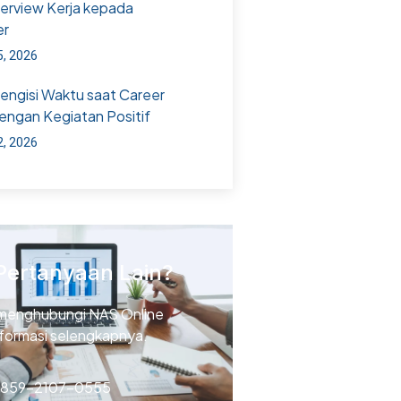
terview Kerja kepada
er
5, 2026
Mengisi Waktu saat Career
engan Kegiatan Positif
2, 2026
Pertanyaan Lain?
menghubungi NAS Online
nformasi selengkapnya.
 859-2107-0555