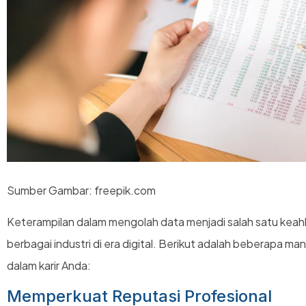
Sumber Gambar: freepik.com
​​Keterampilan dalam mengolah data menjadi salah satu keah
berbagai industri di era digital. Berikut adalah beberapa ma
dalam karir Anda:
Memperkuat Reputasi Profesional