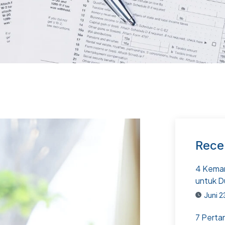
Rece
4 Kemam
untuk D
Juni 2
7 Perta