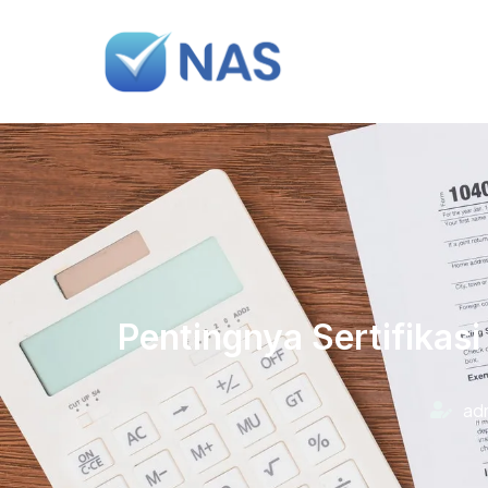
Pentingnya Sertifikas
ad